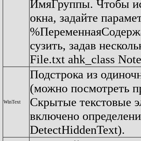
ИмяГруппы. Чтобы ис
окна, задайте парамет
%ПеременнаяСодержа
сузить, задав нескол
File.txt ahk_class Not
Подстрока из одиночн
(можно посмотреть п
Скрытые текстовые э
WinText
включено определени
DetectHiddenText).