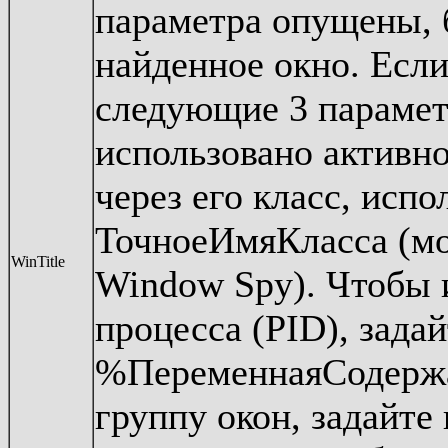
параметра опущены, 
найденное окно. Если
следующие 3 парамет
использовано активно
через его класс, исп
ТочноеИмяКласса (м
WinTitle
Window Spy). Чтобы 
процесса (PID), зада
%ПеременнаяСодержа
группу окон, задайте