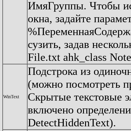
ИмяГруппы. Чтобы ис
окна, задайте парамет
%ПеременнаяСодержа
сузить, задав нескол
File.txt ahk_class Not
Подстрока из одиночн
(можно посмотреть п
Скрытые текстовые э
WinText
включено определени
DetectHiddenText).