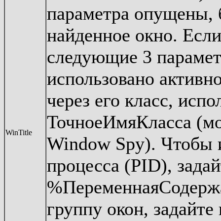
параметра опущены, 
найденное окно. Если
следующие 3 парамет
использовано активно
через его класс, исп
ТочноеИмяКласса (м
WinTitle
Window Spy). Чтобы 
процесса (PID), зада
%ПеременнаяСодержа
группу окон, задайте