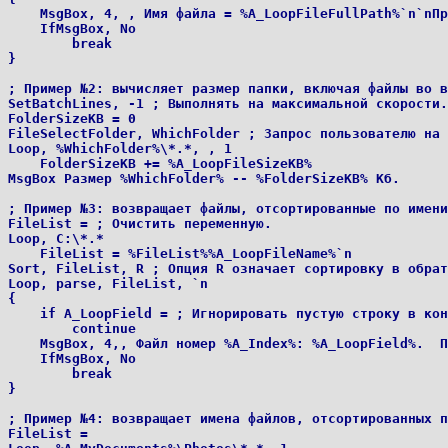
    MsgBox, 4, , Имя файла = %A_LoopFileFullPath%`n`nПр
    IfMsgBox, No

        break

} 

; Пример №2: вычисляет размер папки, включая файлы во в
SetBatchLines, -1 ; Выполнять на максимальной скорости.

FolderSizeKB = 0

FileSelectFolder, WhichFolder ; Запрос пользователю на 
Loop, %WhichFolder%\*.*, , 1

    FolderSizeKB += %A_LoopFileSizeKB%

MsgBox Размер %WhichFolder% -- %FolderSizeKB% Кб. 

; Пример №3: возвращает файлы, отсортированные по имени
FileList = ; Очистить переменную.

Loop, C:\*.*

    FileList = %FileList%%A_LoopFileName%`n

Sort, FileList, R ; Опция R означает сортировку в обрат
Loop, parse, FileList, `n

{

    if A_LoopField = ; Игнорировать пустую строку в кон
        continue

    MsgBox, 4,, Файл номер %A_Index%: %A_LoopField%.  П
    IfMsgBox, No

        break

} 

; Пример №4: возвращает имена файлов, отсортированных п
FileList =
