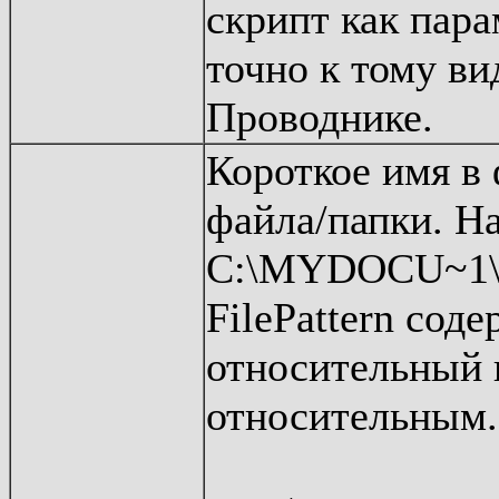
скрипт как пар
точно к тому ви
Проводнике.
Короткое имя в 
файла/папки. Н
C:\MYDOCU~1\A
FilePattern сод
относительный п
относительным.