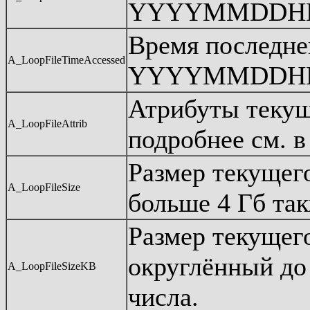
YYYYMMDDHH
Время последне
A_LoopFileTimeAccessed
YYYYMMDDHH
Атрибуты текущ
A_LoopFileAttrib
подробнее см. в
Размер текущег
A_LoopFileSize
больше 4 Гб та
Размер текущего
округлённый до
A_LoopFileSizeKB
числа.