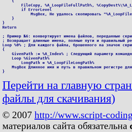
    {

        FileCopy, %A_LoopFileFullPath%, %CopyDest%\%A_L
        if ErrorLevel

            MsgBox, Не удалось скопировать "%A_LoopFile
    }

}

Return 

; Пример №6: конвертирует имена файлов, переданные скри
; Возвращает длинные имена, полные пути и правильный ре
Loop %0% ; Для каждого файла, брошенного на значок скри
{

    GivenPath := %A_Index% ; Следующий параметр командн
    Loop %GivenPath%

        LongPath = %A_LoopFileLongPath%

    MsgBox Длинное имя и путь в правильном регистре для
Перейти на главную страни
файлы для скачивания)
© 2007
http://www.script-codin
материалов сайта обязательна