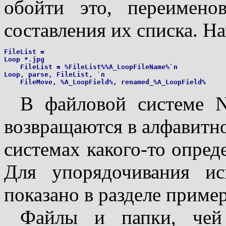
обойти это, переимено
составления их списка. Н
FileList =

Loop *.jpg

    FileList = %FileList%%A_LoopFileName%`n

Loop, parse, FileList, `n

В файловой системе N
возвращаются в алфавитн
системах какого-то опред
Для упорядочивания ис
показано в разделе приме
Файлы и папки, чей