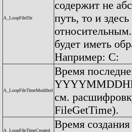
содержит не аб
путь, то и здесь
A_LoopFileDir
относительным.
будет иметь обр
Например: С:
Время последне
YYYYMMDDHH24
A_LoopFileTimeModified
см. расшифровк
FileGetTime).
Время создания
A_LoopFileTimeCreated