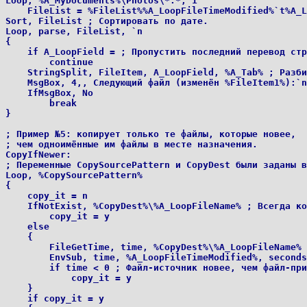
Loop, %A_MyDocuments%\Photos\*.*, 1

    FileList = %FileList%%A_LoopFileTimeModified%`t%A_L
Sort, FileList ; Сортировать по дате.

Loop, parse, FileList, `n

{

    if A_LoopField = ; Пропустить последний перевод стр
        continue

    StringSplit, FileItem, A_LoopField, %A_Tab% ; Разби
    MsgBox, 4,, Следующий файл (изменён %FileItem1%):`n
    IfMsgBox, No

        break

}

; Пример №5: копирует только те файлы, которые новее,

; чем одноимённые им файлы в месте назначения.

CopyIfNewer:

; Переменные CopySourcePattern и CopyDest были заданы в
Loop, %CopySourcePattern%

{

    copy_it = n

    IfNotExist, %CopyDest%\%A_LoopFileName% ; Всегда ко
        copy_it = y

    else

    {

        FileGetTime, time, %CopyDest%\%A_LoopFileName%

        EnvSub, time, %A_LoopFileTimeModified%, seconds
        if time < 0 ; Файл-источник новее, чем файл-при
            copy_it = y

    }

    if copy_it = y
