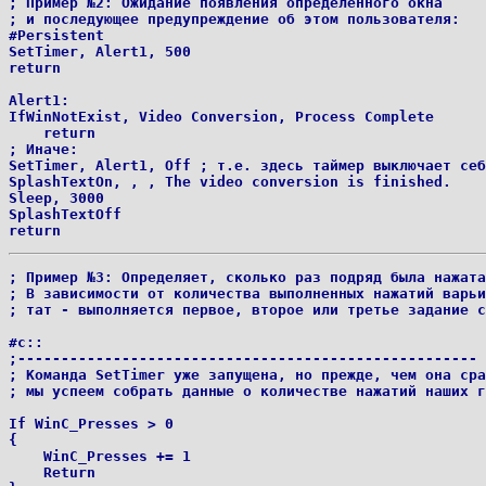
; Пример №2: Ожидание появления определенного окна

; и последующее предупреждение об этом пользователя:

#Persistent

SetTimer, Alert1, 500

return

Alert1:

IfWinNotExist, Video Conversion, Process Complete

    return

; Иначе:

SetTimer, Alert1, Off ; т.е. здесь таймер выключает себ
SplashTextOn, , , The video conversion is finished.

Sleep, 3000

SplashTextOff

; Пример №3: Определяет, сколько раз подряд была нажата
; В зависимости от количества выполненных нажатий варьи
; тат - выполняется первое, второе или третье задание с
#c::

;----------------------------------------------------- 
; Команда SetTimer уже запущена, но прежде, чем она сра
; мы успеем собрать данные о количестве нажатий наших г
If WinC_Presses > 0

{

    WinC_Presses += 1

    Return
