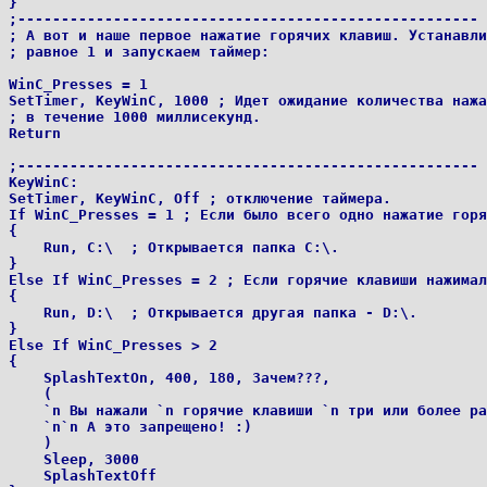
}

;----------------------------------------------------- 
; А вот и наше первое нажатие горячих клавиш. Устанавли
; равное 1 и запускаем таймер:

WinC_Presses = 1

SetTimer, KeyWinC, 1000 ; Идет ожидание количества нажа
; в течение 1000 миллисекунд.

Return

;----------------------------------------------------- 
KeyWinC:

SetTimer, KeyWinC, Off ; отключение таймера.

If WinC_Presses = 1 ; Если было всего одно нажатие горя
{

    Run, C:\  ; Открывается папка C:\.

}

Else If WinC_Presses = 2 ; Если горячие клавиши нажимал
{

    Run, D:\  ; Открывается другая папка - D:\.

}

Else If WinC_Presses > 2

{

    SplashTextOn, 400, 180, Зачем???,

    (

    `n Вы нажали `n горячие клавиши `n три или более ра
    `n`n А это запрещено! :)

    )

    Sleep, 3000

    SplashTextOff
