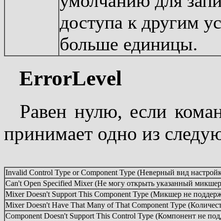
умолчанию для запи
доступа к другим у
больше единицы.
ErrorLevel
Равен нулю, если кома
принимает одно из следу
Invalid Control Type or Component Type (Неверный вид настрой
Can't Open Specified Mixer (Не могу открыть указанный микшер
Mixer Doesn't Support This Component Type (Микшер не подде
Mixer Doesn't Have That Many of That Component Type (Количе
Component Doesn't Support This Control Type (Компонент не п