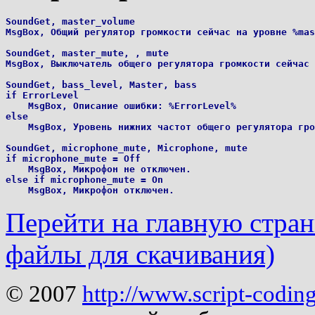
SoundGet, master_volume

MsgBox, Общий регулятор громкости сейчас на уровне %mas
SoundGet, master_mute, , mute

MsgBox, Выключатель общего регулятора громкости сейчас 
SoundGet, bass_level, Master, bass

if ErrorLevel

    MsgBox, Описание ошибки: %ErrorLevel%

else

    MsgBox, Уровень нижних частот общего регулятора гро
SoundGet, microphone_mute, Microphone, mute

if microphone_mute = Off

    MsgBox, Микрофон не отключен.

else if microphone_mute = On

Перейти на главную страни
файлы для скачивания)
© 2007
http://www.script-codin