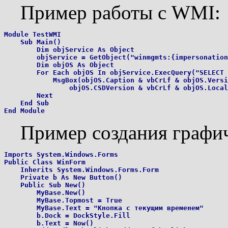
Пример работы с WMI:
Module TestWMI

    Sub Main()

        Dim objService As Object

        objService = GetObject("winmgmts:{impersonation
        Dim objOS As Object

        For Each objOS In objService.ExecQuery("SELECT 
            MsgBox(objOS.Caption & vbCrLf & objOS.Versi
                objOS.CSDVersion & vbCrLf & objOS.Local
        Next

    End Sub

Пример создания графич
Imports System.Windows.Forms

Public Class WinForm

    Inherits System.Windows.Forms.Form

    Private b As New Button()

    Public Sub New()

        MyBase.New()

        MyBase.Topmost = True

        MyBase.Text = "Кнопка с текущим временем"

        b.Dock = DockStyle.Fill

        b.Text = Now()
