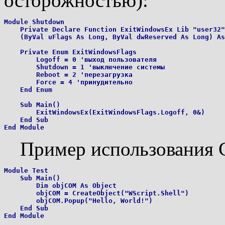
осторожностью):
Module Shutdown

    Private Declare Function ExitWindowsEx Lib "user32"
    (ByVal uFlags As Long, ByVal dwReserved As Long) As
    Private Enum ExitWindowsFlags

        Logoff = 0 'выход пользователя

        Shutdown = 1 'выключение системы

        Reboot = 2 'перезагрузка

        Force = 4 'принудительно

    End Enum

    Sub Main()

        ExitWindowsEx(ExitWindowsFlags.Logoff, 0&)

    End Sub

Пример использования 
Module Test

    Sub Main()

        Dim objCOM As Object

        objCOM = CreateObject("WScript.Shell")

        objCOM.Popup("Hello, World!")

    End Sub
