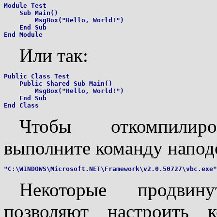
Module Test

    Sub Main()

        MsgBox("Hello, World!")

    End Sub

Или так:
Public Class Test

    Public Shared Sub Main()

        MsgBox("Hello, World!")

    End Sub

Чтобы откомпилиро
выполните команду напод
Некоторые продвин
позволяют настроить 