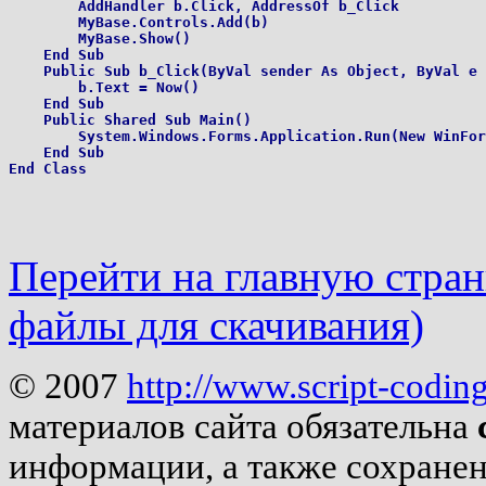
        AddHandler b.Click, AddressOf b_Click

        MyBase.Controls.Add(b)

        MyBase.Show()

    End Sub

    Public Sub b_Click(ByVal sender As Object, ByVal e 
        b.Text = Now()

    End Sub

    Public Shared Sub Main()

        System.Windows.Forms.Application.Run(New WinFor
    End Sub

Перейти на главную страни
файлы для скачивания)
© 2007
http://www.script-codin
материалов сайта обязательна
информации, а также сохране