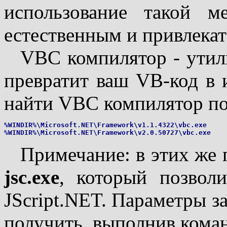
использование такой м
естественным и привлекат
VBC компилятор - утил
превратит ваш VB-код в
найти VBC компилятор по
%WINDIR%\Microsoft.NET\Framework\v1.1.4322\vbc.exe

Примечание: в этих же 
jsc.exe
, который позвол
JScript.NET. Параметры з
получить, выполнив ком