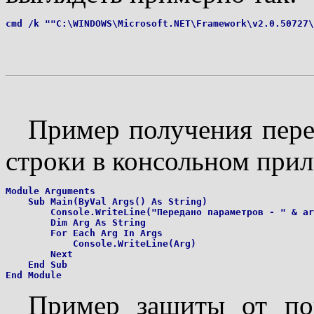
Пример получения пере
строки в консольном при
Module Arguments

    Sub Main(ByVal Args() As String)

        Console.WriteLine("Передано параметров - " & ar
        Dim Arg As String

        For Each Arg In Args

            Console.WriteLine(Arg)

        Next

    End Sub

Пример защиты от пов