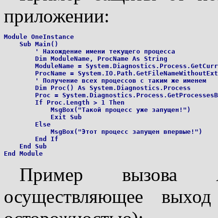
приложении:
Module OneInstance

    Sub Main()

        ' Нахождение имени текущего процесса

        Dim ModuleName, ProcName As String

        ModuleName = System.Diagnostics.Process.GetCurr
        ProcName = System.IO.Path.GetFileNameWithoutExt
        ' Получение всех процессов с таким же именем

        Dim Proc() As System.Diagnostics.Process

        Proc = System.Diagnostics.Process.GetProcessesB
        If Proc.Length > 1 Then

            MsgBox("Такой процесс уже запущен!")

            Exit Sub

        Else

            MsgBox("Этот процесс запущен впервые!")

        End If

    End Sub

Пример вызова AP
осуществляющее выход 